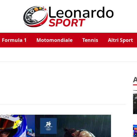
Formula 1
Motomondiale
Tennis
Altri Sport
A