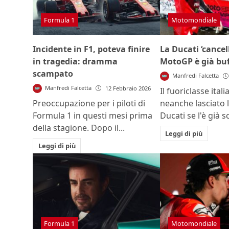
Formula 1
Motomondiale
Incidente in F1, poteva finire
La Ducati ‘cancel
in tragedia: dramma
MotoGP è già bu
scampato
Manfredi Falcetta
Manfredi Falcetta
12 Febbraio 2026
Il fuoriclasse ital
Preoccupazione per i piloti di
neanche lasciato
Formula 1 in questi mesi prima
Ducati se l'è già s
della stagione. Dopo il...
Leggi di più
Leggi di più
Formula 1
Motomondiale