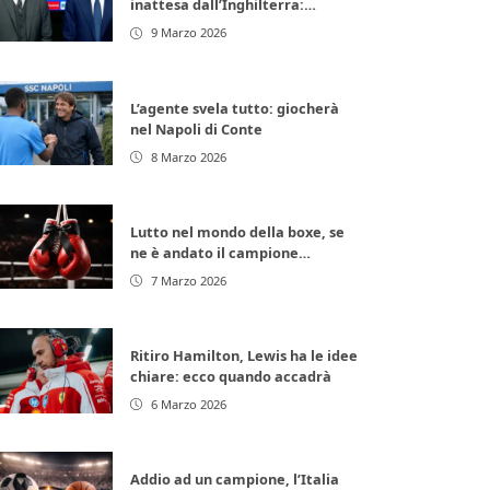
inattesa dall’Inghilterra:
arrivano 11 milioni di euro subito
9 Marzo 2026
L’agente svela tutto: giocherà
nel Napoli di Conte
8 Marzo 2026
Lutto nel mondo della boxe, se
ne è andato il campione
d’Europa: lacrime per la
7 Marzo 2026
leggenda italiana
Ritiro Hamilton, Lewis ha le idee
chiare: ecco quando accadrà
6 Marzo 2026
Addio ad un campione, l’Italia