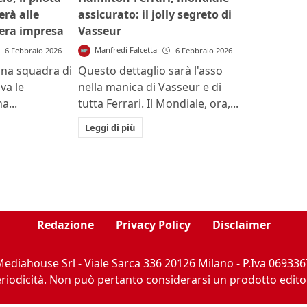
erà alle
assicurato: il jolly segreto di
era impresa
Vasseur
Manfredi Falcetta
6 Febbraio 2026
6 Febbraio 2026
 una squadra di
Questo dettaglio sarà l'asso
va le
nella manica di Vasseur e di
a...
tutta Ferrari. Il Mondiale, ora,...
Leggi di più
Redazione
Privacy Policy
Disclaimer
ediahouse Srl - Viale Sarca 336 20126 Milano - P.Iva 069336
iodicità. Non può pertanto considerarsi un prodotto editoria