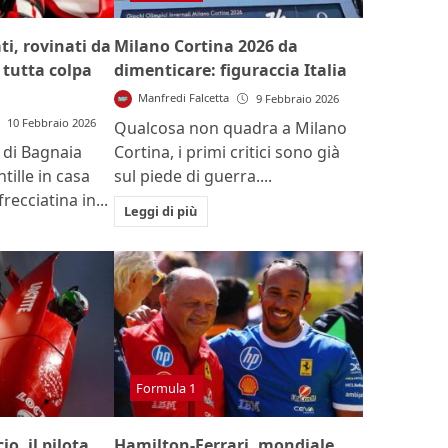
i, rovinati da
Milano Cortina 2026 da
 tutta colpa
dimenticare: figuraccia Italia
Manfredi Falcetta
9 Febbraio 2026
10 Febbraio 2026
Qualcosa non quadra a Milano
di Bagnaia
Cortina, i primi critici sono già
ntille in casa
sul piede di guerra....
recciatina in...
Leggi di più
Formula 1
io, il pilota
Hamilton-Ferrari, mondiale