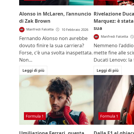
Alonso in McLaren, l’annuncio
Rivelazione Ducat
di Zak Brown
Marquez: è stata
sua
Manfredi Falcetta
10 Febbraio 2026
Manfredi Falcetta
Fernando Alonso non avrebbe
dovuto finire la sua carriera?
Nemmeno l'addio 
Forse, c'è una svolta inaspettata.
mette fine alle sci
Non...
Ducati Lenovo: la f
Leggi di più
Leggi di più
Formula 1
Formula 1
Umiliazione Ferrari, questa
Dalla F1 al ghiacc