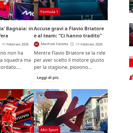
Formula 1
la’ Bagnaia: in
Accuse gravi a Flavio Briatore
fera
e al team: “Ci hanno tradito”
Manfredi Falcetta
11 Febbraio 2026
11 Febbraio 2026
iano non ha
Mentre Flavio Briatore se la ride
 la squadra ma
per aver scelto il motore giusto
cordato....
per la stagione, piovono...
Leggi di più
Altri Sport