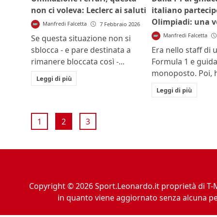
non ci voleva: Leclerc ai saluti
italiano partecip
Olimpiadi: una v
Manfredi Falcetta
7 Febbraio 2026
Manfredi Falcetta
Se questa situazione non si
sblocca - e pare destinata a
Era nello staff di
rimanere bloccata così -...
Formula 1 e guida
monoposto. Poi, h
Leggi di più
Leggi di più
1
2
3
Copyright © 2026 Sport.Leonardo.it proprietà di T-M
in quanto viene aggiornato senza alcuna per