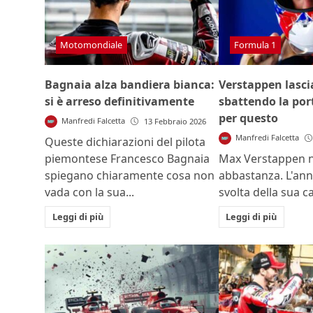
Motomondiale
Formula 1
Bagnaia alza bandiera bianca:
Verstappen lasci
si è arreso definitivamente
sbattendo la port
per questo
Manfredi Falcetta
13 Febbraio 2026
Manfredi Falcetta
Queste dichiarazioni del pilota
piemontese Francesco Bagnaia
Max Verstappen n
spiegano chiaramente cosa non
abbastanza. L'ann
vada con la sua...
svolta della sua ca
Leggi di più
Leggi di più