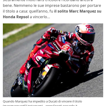
bene. Nemmeno le sue imprese bastarono per portare
il titolo a casa: quell’anno, fu
il solito Marc Marquez su
Honda Repsol
a vincerlo…
Quando Marquez ha impedito a Ducati di vincere il titolo
(marcmarquez63 instagram) – www.SportLeonardo.it