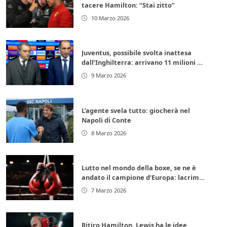
tacere Hamilton: “Stai zitto”
10 Marzo 2026
Juventus, possibile svolta inattesa
dall’Inghilterra: arrivano 11 milioni di
euro subito
9 Marzo 2026
L’agente svela tutto: giocherà nel
Napoli di Conte
8 Marzo 2026
Lutto nel mondo della boxe, se ne è
andato il campione d’Europa: lacrime
per la leggenda italiana
7 Marzo 2026
Ritiro Hamilton, Lewis ha le idee