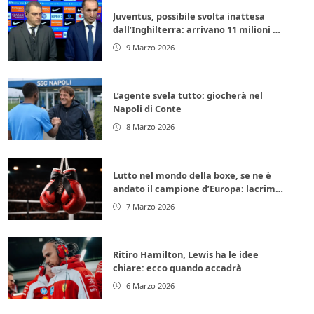
Juventus, possibile svolta inattesa
dall’Inghilterra: arrivano 11 milioni di
euro subito
9 Marzo 2026
L’agente svela tutto: giocherà nel
Napoli di Conte
8 Marzo 2026
Lutto nel mondo della boxe, se ne è
andato il campione d’Europa: lacrime
per la leggenda italiana
7 Marzo 2026
Ritiro Hamilton, Lewis ha le idee
chiare: ecco quando accadrà
6 Marzo 2026