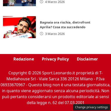
4 Marzo 2026
Bagnaia ora rischia, dietrofront
Aprilia? Cosa sta succedendo
3 Marzo 2026
Redazione
Privacy Policy
Disclaimer
Copyright © 2026 Sport.Leonardo.it proprietà di T-
Mediahouse Srl - Viale Sarca 336 20126 Milano - P.Iva
06933670967 - Questo blog non è una testata giornalistica,
in quanto viene aggiornato senza alcuna periodicità. Non
può pertanto considerarsi un prodotto editoriale ai sensi
della legge n. 62 del 07.03.2001
Change privacy settings