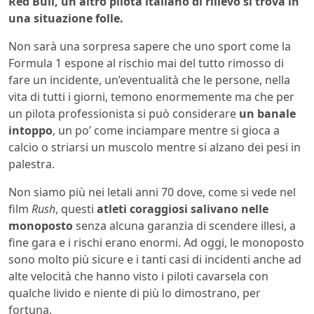
Red Bull, un altro pilota italiano di rilievo si trova in
una situazione folle.
Non sarà una sorpresa sapere che uno sport come la
Formula 1 espone al rischio mai del tutto rimosso di
fare un incidente, un’eventualità che le persone, nella
vita di tutti i giorni, temono enormemente ma che per
un pilota professionista si può considerare
un banale
intoppo
, un po’ come inciampare mentre si gioca a
calcio o striarsi un muscolo mentre si alzano dei pesi in
palestra.
Non siamo più nei letali anni 70 dove, come si vede nel
film
Rush
, questi
atleti coraggiosi salivano nelle
monoposto
senza alcuna garanzia di scendere illesi, a
fine gara e i rischi erano enormi. Ad oggi, le monoposto
sono molto più sicure e i tanti casi di incidenti anche ad
alte velocità che hanno visto i piloti cavarsela con
qualche livido e niente di più lo dimostrano, per
fortuna.