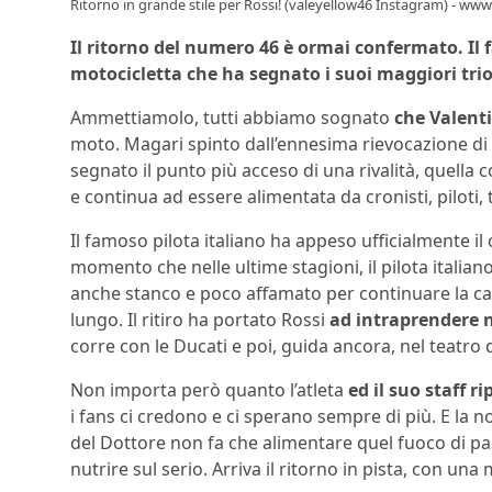
Ritorno in grande stile per Rossi! (valeyellow46 Instagram) - ww
Il ritorno del numero 46 è ormai confermato. Il f
motocicletta che ha segnato i suoi maggiori trio
Ammettiamolo, tutti abbiamo sognato
che Valent
moto. Magari spinto dall’ennesima rievocazione di
segnato il punto più acceso di una rivalità, quella
e continua ad essere alimentata da cronisti, piloti, 
Il famoso pilota italiano ha appeso ufficialmente il 
momento che nelle ultime stagioni, il pilota itali
anche stanco e poco affamato per continuare la car
lungo. Il ritiro ha portato Rossi
ad intraprendere n
corre con le Ducati e poi, guida ancora, nel teatro 
Non importa però quanto l’atleta
ed il suo staff r
i fans ci credono e ci sperano sempre di più. E la n
del Dottore non fa che alimentare quel fuoco di p
nutrire sul serio. Arriva il ritorno in pista, con una