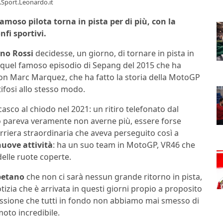
w.Sport.Leonardo.it
amoso pilota torna in pista per di più, con la
nfi sportivi.
ino Rossi
decidesse, un giorno, di tornare in pista in
 quel famoso episodio di Sepang del 2015 che ha
 con Marc Marquez, che ha fatto la storia della MotoGP
tifosi allo stesso modo.
casco al chiodo nel 2021: un ritiro telefonato dal
ano pareva veramente non averne più, essere forse
riera straordinaria che aveva perseguito così a
uove attività
: ha un suo team in MotoGP, VR46 che
delle ruote coperte.
ipetano
che non ci sarà nessun grande ritorno in pista,
otizia che è arrivata in questi giorni propio a proposito
assione che tutti in fondo non abbiamo mai smesso di
 moto incredibile.