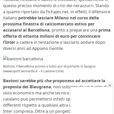
questo preciso momento di crisi dei nerazzurri. Stando
a quanto riportato da Fichajes.net, in effetti, il difensore
italiano
potrebbe lasciare Milano nel corso della
prossima finestra di calciomercato estivo per
accasarsi al Barcellona
, pronto a preparare una
prima
offerta di ottanta milioni di euro per convincere
l’Inter
a cadere in tentazione e lasciarlo andare dopo
diversi anni ad Appiano Gentile.
Bastoni, il Barcellona pronto a tutto pur di portarlo in Spagna
(www.sport.leonardo.it – X Lamine Core)
Bastoni sarebbe più che proponeso ad accettare la
proposta dei Blaugrana
, non soltanto da un punto di
vista economico ma anche tecnico e sportivo. Il club
catalano può permettersi infatti spese decisamente
differenti rispetto a qualsiasi altra che milita in Serie A,
Inter compresa. Oltre a un porgetto sportivo che punta