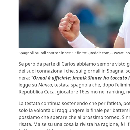
Spagnoli brutali contro Sinner: “E’ finito” (Reddit.com) – www.Sp
Se però da parte di Carlos abbiamo sempre visto gr
dei suoi connazionali che, sui giornali in Spagna, s
nera:
“
Ormai è ufficiale: Jannik Sinner ha toccato il
legge su
Manca
, testata spagnola che, dopo l’elim
Repubblica Ceca, giocatore 16esimo nel ranking, non
La testata continua sostenendo che per l’atleta, p
solo la volontà di raggiungere la finale per batters
possiamo che sperare che al prossimo torneo, Sin
risata. Ma se su una cosa la rivista ha ragione, è i