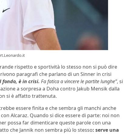
ort.Leonardo.it
ande rispetto e sportività lo stesso non si può dire
crivono paragrafi che parlano di un Sinner in crisi
 fondo, è in crisi.
Fa fatica a vincere le partite lunghe”
, si
inazione a sorpresa a Doha contro Jakub Mensik dalla
 si è affatto trattenuta.
otrebbe essere finita e che sembra gli manchi anche
i con Alcaraz. Quando si dice essere di parte: noi non
ner possa far dimenticare queste parole con una
l fatto che Jannik non sembra più lo stesso
: serve una