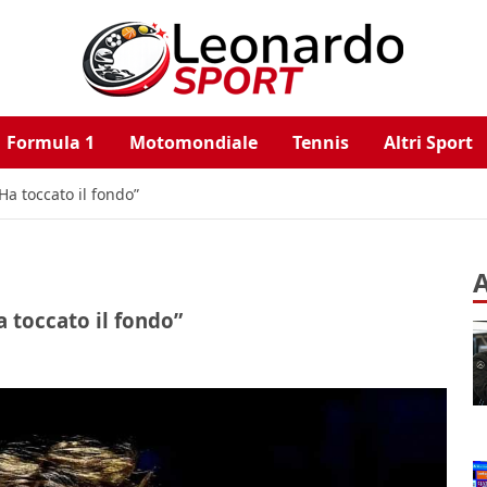
Formula 1
Motomondiale
Tennis
Altri Sport
Ha toccato il fondo”
A
a toccato il fondo”