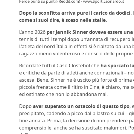
Perde punti su punti! (Reddit.com) - www.Sport.Leonardo.it
Dopo la sconfitta arriva pure il carico da dodici. 
come si suol dire, è sceso nelle stalle.
L’anno 2026
per Jannik Sinner doveva essere una
tennis di tutti i tempi dopo un’annata di recupero inc
L’atleta del nord Italia in effetti si è rialzato da 
ragazzo meno volenteroso e conscio delle propri
Ricordate tutti il Caso Clostebol che
ha sporcato la
e critiche da parte di atleti anche connazionali – n
ascesa. Bene, Sinner ne è uscito più forte di prima
piccola frenata come il ritiro in Cina, è chiaro, ma
ed ostinato che non lo abbandona mai.
Dopo
aver superato un ostacolo di questo tipo
, 
precipitato, cadendo a picco dal pilastro su cui – gi
fine annata. Prima, la decisione di non prendere par
comprensibile, anche se ha suscitato malumori. Poi