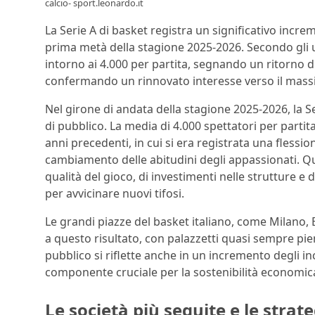
calcio- sport.leonardo.it
La Serie A di basket registra un significativo increm
prima metà della stagione 2025-2026. Secondo gli ulti
intorno ai 4.000 per partita, segnando un ritorno d
confermando un rinnovato interesse verso il mass
Nel girone di andata della stagione 2025-2026, la S
di pubblico. La media di 4.000 spettatori per parti
anni precedenti, in cui si era registrata una flession
cambiamento delle abitudini degli appassionati. 
qualità del gioco, di investimenti nelle strutture e 
per avvicinare nuovi tifosi.
Le grandi piazze del basket italiano, come Milano
a questo risultato, con palazzetti quasi sempre pien
pubblico si riflette anche in un incremento degli i
componente cruciale per la sostenibilità economica
Le società più seguite e le strat