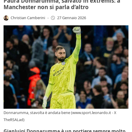
Paura Donnarumma, salvato in extremis: a
Manchester non si parla d’altro
Christian Camberini
-
27 Gennaio 2026
Donnarumma, stavolta è andata bene (www.sport.leonardo.it - X
TheRSALad)
Gianluigi Donnarumma è un portiere sempre molto