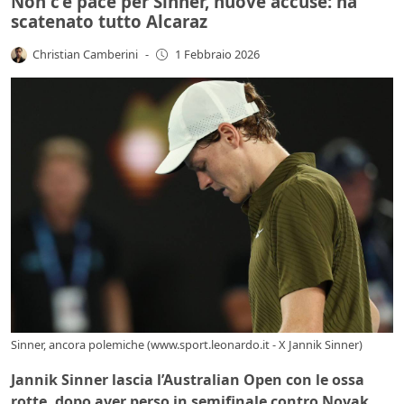
Non c’è pace per Sinner, nuove accuse: ha
scatenato tutto Alcaraz
Christian Camberini
-
1 Febbraio 2026
Sinner, ancora polemiche (www.sport.leonardo.it - X Jannik Sinner)
Jannik Sinner lascia l’Australian Open con le ossa
rotte, dopo aver perso in semifinale contro Novak