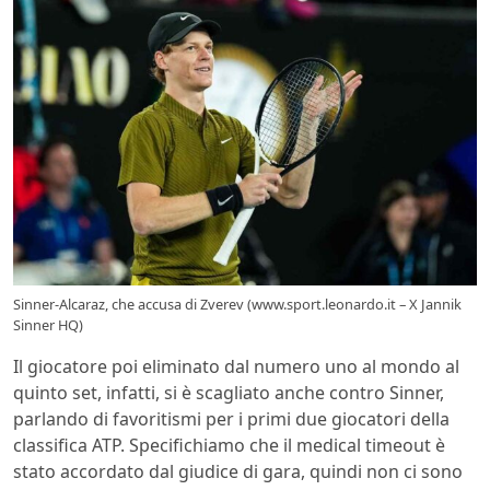
Sinner-Alcaraz, che accusa di Zverev (www.sport.leonardo.it – X Jannik
Sinner HQ)
Il giocatore poi eliminato dal numero uno al mondo al
quinto set, infatti, si è scagliato anche contro Sinner,
parlando di favoritismi per i primi due giocatori della
classifica ATP. Specifichiamo che il medical timeout è
stato accordato dal giudice di gara, quindi non ci sono