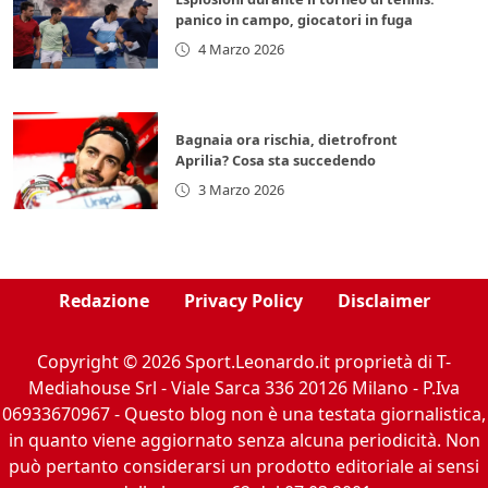
panico in campo, giocatori in fuga
4 Marzo 2026
Bagnaia ora rischia, dietrofront
Aprilia? Cosa sta succedendo
3 Marzo 2026
Redazione
Privacy Policy
Disclaimer
Copyright © 2026 Sport.Leonardo.it proprietà di T-
Mediahouse Srl - Viale Sarca 336 20126 Milano - P.Iva
06933670967 - Questo blog non è una testata giornalistica,
in quanto viene aggiornato senza alcuna periodicità. Non
può pertanto considerarsi un prodotto editoriale ai sensi