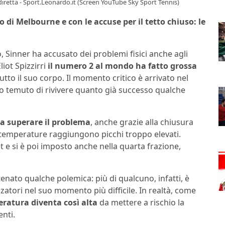
 diretta - Sport.Leonardo.it (Screen YouTube Sky Sport Tennis)
o di Melbourne e con le accuse per il tetto chiuso: le
 Sinner ha accusato dei problemi fisici anche agli
iot Spizzirri
il numero 2 al mondo ha fatto grossa
tto il suo corpo. Il momento critico è arrivato nel
nno temuto di rivivere quanto già successo qualche
 a superare il problema
, anche grazie alla chiusura
 temperature raggiungono picchi troppo elevati.
et e si è poi imposto anche nella quarta frazione,
tenato qualche polemica: più di qualcuno, infatti, è
zatori nel suo momento più difficile. In realtà, come
eratura diventa così alta
da mettere a rischio la
enti.