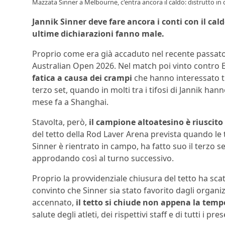
Mazzata Sinner a Melbourne, c'entra ancora il caldo: distrutto in
Jannik Sinner deve fare ancora i conti con il cald
ultime dichiarazioni fanno male.
Proprio come era già accaduto nel recente passato,
Australian Open 2026. Nel match poi vinto contro El
fatica a causa dei crampi
che hanno interessato tu
terzo set, quando in molti tra i tifosi di Jannik ha
mese fa a Shanghai.
Stavolta, però,
il campione altoatesino è riuscito
del tetto della Rod Laver Arena prevista quando le
Sinner è rientrato in campo, ha fatto suo il terzo s
approdando così al turno successivo.
Proprio la provvidenziale chiusura del tetto ha sca
convinto che Sinner sia stato favorito dagli organiz
accennato,
il tetto si chiude non appena la temp
salute degli atleti, dei rispettivi staff e di tutti i pres