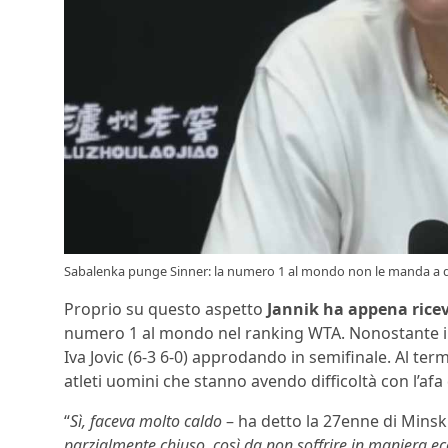
Sabalenka punge Sinner: la numero 1 al mondo non le manda a di
Proprio su questo aspetto
Jannik ha appena rice
numero 1 al mondo nel ranking WTA. Nonostante il 
Iva Jovic (6-3 6-0) approdando in semifinale. Al ter
atleti uomini che stanno avendo difficoltà con l’af
“
Sì, faceva molto caldo
– ha detto la 27enne di Minsk
parzialmente chiuso, così da non soffrire in maniera ecc