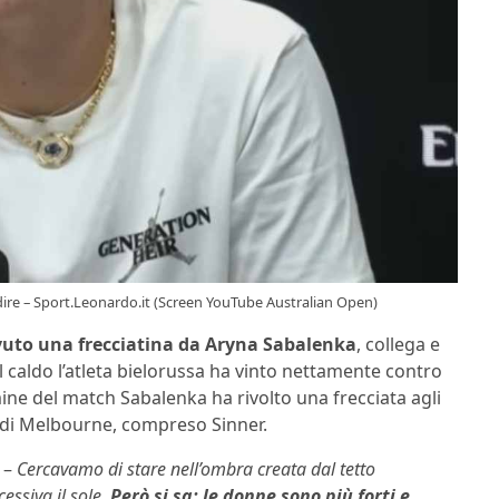
re – Sport.Leonardo.it (Screen YouTube Australian Open)
vuto una frecciatina da Aryna Sabalenka
, collega e
caldo l’atleta bielorussa ha vinto nettamente contro
mine del match Sabalenka ha rivolto una frecciata agli
a di Melbourne, compreso Sinner.
 –
Cercavamo di stare nell’ombra creata dal tetto
essiva il sole.
Però si sa: le donne sono più forti e