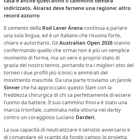
casa e anche quest’anno il cammino sembra
indirizzato. Alcaraz deve farsene una ragione: altro
record azzurro
Il cemento della
Rod Laver Arena
continua a parlare
una sola lingua, ed è un italiano che risuona forte,
chiaro e autoritario. Gli
Australian Open 2026
stanno
confermando quello che ormai non è più un semplice
momento di forma, ma un vero e proprio stato di
grazia del nostro tennis, portando tra i migliori otto del
torneo i due profili più iconici e ammirati del
movimento maschile. Da una parte troviamo un Jannik
Sinner
che ha approcciato questo Slam con la
freddezza chirurgica di chi sa perfettamente di essere
l’uomo da battere. Il suo cammino finora è stato una
marcia trionfale, culminata nella vittoria nel derby
contro un coraggioso Luciano
Darderi
.
La sua capacità di neutralizzare il servizio avversario e
di comandare gli scambi da fondo campo lo proietta