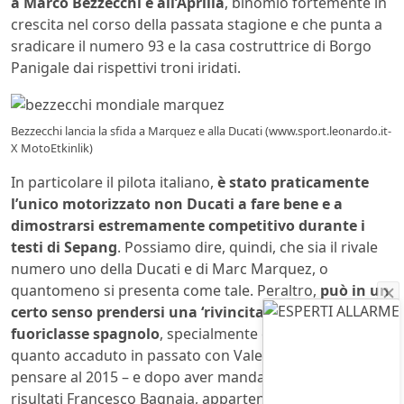
a Marco Bezzecchi e all’Aprilia
, binomio fortemente in
crescita nel corso della passata stagione e che punta a
sradicare il numero 93 e la casa costruttrice di Borgo
Panigale dai rispettivi troni iridati.
Bezzecchi lancia la sfida a Marquez e alla Ducati (www.sport.leonardo.it-
X MotoEtkinlik)
In particolare il pilota italiano,
è stato praticamente
l’unico motorizzato non Ducati a fare bene e a
dimostrarsi estremamente competitivo durante i
testi di Sepang
. Possiamo dire, quindi, che sia il rivale
numero uno della Ducati e di Marc Marquez, o
quantomeno si presenta come tale. Peraltro,
può in un
certo senso prendersi una ‘rivincita italiana’ sul
fuoriclasse spagnolo
, specialmente considerando
quanto accaduto in passato con Valentino Rossi – basti
pensare al 2015 – e dopo aver mandato in crisi di
risultati Francesco Bagnaia, appartentente alla VR46