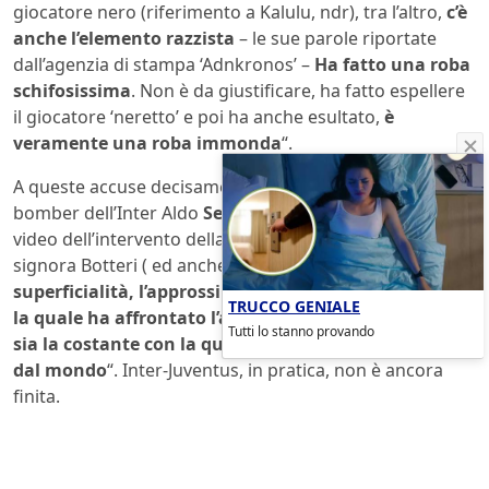
giocatore nero (riferimento a Kalulu, ndr), tra l’altro,
c’è
anche l’elemento razzista
– le sue parole riportate
dall’agenzia di stampa ‘Adnkronos’ –
Ha fatto una roba
schifosissima
. Non è da giustificare, ha fatto espellere
il giocatore ‘neretto’ e poi ha anche esultato,
è
veramente una roba immonda
“.
A queste accuse decisamente dure, ha risposta l’ex
bomber dell’Inter Aldo
Serena
commentando su ‘X’ il
video dell’intervento della giornalista: “Spero per la
signora Botteri ( ed anche per noi) che
la sua
superficialità, l’approssimazione e la faciloneria, con
TRUCCO GENIALE
la quale ha affrontato l’argomento di Bastoni non
Tutti lo stanno provando
sia la costante con la quale ci fornisce informazioni
dal mondo
“. Inter-Juventus, in pratica, non è ancora
finita.