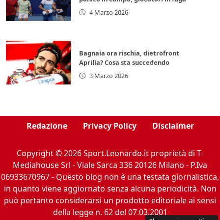
4 Marzo 2026
Bagnaia ora rischia, dietrofront
Aprilia? Cosa sta succedendo
3 Marzo 2026
Redazione
Privacy Policy
Disclaimer
Copyright © 2026 Sport.Leonardo.it proprietà di T-
Mediahouse Srl - Viale Sarca 336 20126 Milano - P.Iva
06933670967 - Questo blog non è una testata giornalistica,
in quanto viene aggiornato senza alcuna periodicità. Non
può pertanto considerarsi un prodotto editoriale ai sensi
della legge n. 62 del 07.03.2001