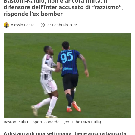
Bastoni-Kalulu, non è ancora finita: il
difensore dell’Inter accusato di “razzismo”,
risponde l’ex bomber
Alessio Lento
-
23 Febbraio 2026
Bastoni-Kalulu - Sport.leonardo.it (Youtube Dazn Italia)
A distanza di una settimana, tiene ancora banco la