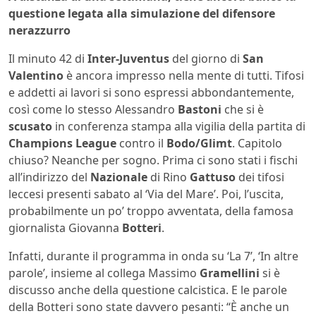
questione legata alla simulazione del difensore
nerazzurro
Il minuto 42 di
Inter-Juventus
del giorno di
San
Valentino
è ancora impresso nella mente di tutti. Tifosi
e addetti ai lavori si sono espressi abbondantemente,
così come lo stesso Alessandro
Bastoni
che si è
scusato
in conferenza stampa alla vigilia della partita di
Champions League
contro il
Bodo/Glimt
. Capitolo
chiuso? Neanche per sogno. Prima ci sono stati i fischi
all’indirizzo del
Nazionale
di Rino
Gattuso
dei tifosi
leccesi presenti sabato al ‘Via del Mare’. Poi, l’uscita,
probabilmente un po’ troppo avventata, della famosa
giornalista Giovanna
Botteri
.
Infatti, durante il programma in onda su ‘La 7’, ‘In altre
parole’, insieme al collega Massimo
Gramellini
si è
discusso anche della questione calcistica. E le parole
della Botteri sono state davvero pesanti: “È anche un