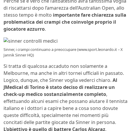
Perché se è vero che l’altoatesino avrà tantissima voglia
di riscattarsi dopo l’amarezza dell’Australian Open, allo
stesso tempo è molto
importante fare chiarezza sulla
problematica dei crampi che coinvolge proprio il
giocatore azzurro
.
Sinner, i crampi continuano a preoccupare (www.sport.leonardo.it – X
Jannik Sinner HQ)
Si tratta di qualcosa accaduto non solamente a
Melbourne, ma anche in altri tornei ufficiali in passato.
Logico, dunque, che Sinner voglia vederci chiaro.
Al
JMedical di Torino è stato deciso di realizzare un
check-up medico sostanzialmente completo
,
effettuando alcuni esami che possano aiutare il tennista
italiano e i dottori a capire bene a cosa sono dovute
queste difficoltà, specialmente nei momenti più
concitati delle partite giocate da Sinner in persona.
L’obiettivo è quello di battere Carlos Alcaraz
,